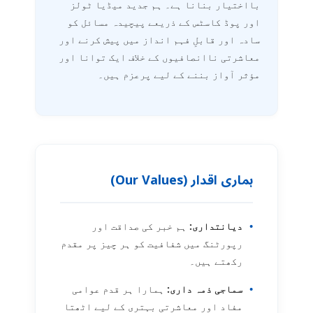
بااختیار بنانا ہے۔ ہم جدید میڈیا ٹولز
اور پوڈ کاسٹس کے ذریعے پیچیدہ مسائل کو
سادہ اور قابلِ فہم انداز میں پیش کرنے اور
معاشرتی ناانصافیوں کے خلاف ایک توانا اور
مؤثر آواز بننے کے لیے پرعزم ہیں۔
ہماری اقدار (Our Values)
•
دیانتداری:
ہم خبر کی صداقت اور
رپورٹنگ میں شفافیت کو ہر چیز پر مقدم
رکھتے ہیں۔
•
سماجی ذمہ داری:
ہمارا ہر قدم عوامی
مفاد اور معاشرتی بہتری کے لیے اٹھتا