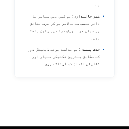
ہے۔
•
غیر جانبداری:
ہم کسی بھی سیاسی یا
ذاتی تعصب سے بالاتر ہو کر صرف حقائق
پر مبنی مواد پیش کرنے پر یقین رکھتے
ہیں۔
•
جدت پسندی:
ہم بدلتے ہوئے ڈیجیٹل دور
کے مطابق بہترین تکنیکی معیار اور
تخلیقی انداز کو اپناتے ہیں۔