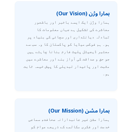
ہمارا وژن (Our Vision)
ہمارا وژن ایک ایسے باخبر اور باشعور
معاشرے کی تشکیل ہے جہاں معلومات کا
تبادلہ دیانتداری اور سچائی کی بنیاد پر
ہو۔ ہم فوکس میڈیا کو پاکستان کا وہ سب سے
معتبر ڈیجیٹل پلیٹ فارم بنانا چاہتے ہیں
جو حق و صداقت کی آواز بنے اور معاشرے میں
مثبت اور پائیدار تبدیلی کا پیش خیمہ ثابت
ہو۔
ہمارا مشن (Our Mission)
ہمارا مشن غیر جانبدارانہ صحافت، سماجی
خدمت اور فکری مکالمے کے ذریعے عوام کو