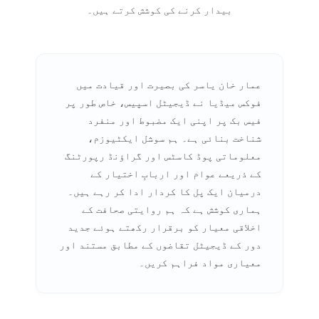
بیدار کرنے کی کوشش کرتے ہیں۔
عمار خان یاسر کی بصیرت اور قیادت میں
فوکس میڈیا نے ڈیجیٹل اسپیس، خاص طور پر
فیس بک پر اپنی ایک مضبوط اور منفرد
شناخت بنائی ہے۔ ہم سوشل ایکٹیوزم،
معلوماتی پوڈ کاسٹس اور گراؤنڈ رپورٹنگ
کے ذریعے عوام اور اربابِ اختیار کے
درمیان ایک پل کا کردار ادا کر رہے ہیں۔
ہماری کوشش ہے کہ ہم روایتی صحافت کے
اخلاقی معیار کو برقرار رکھتے ہوئے جدید
دور کے ڈیجیٹل تقاضوں کے مطابق مستند اور
معیاری مواد فراہم کریں۔